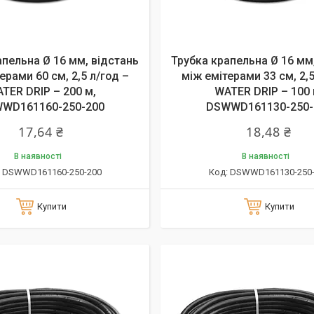
апельна Ø 16 мм, відстань
Трубка крапельна Ø 16 мм
ерами 60 см, 2,5 л/год –
між емітерами 33 см, 2,5
TER DRIP – 200 м,
WATER DRIP – 100 
WD161160-250-200
DSWWD161130-250-
17,64 ₴
18,48 ₴
В наявності
В наявності
DSWWD161160-250-200
DSWWD161130-250-
Купити
Купити