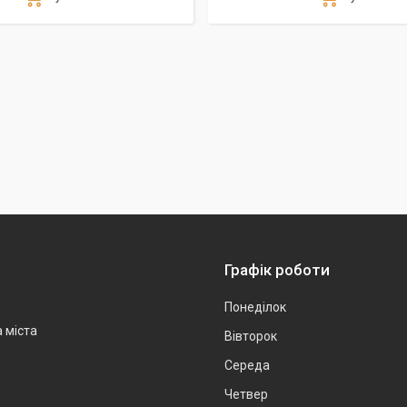
Графік роботи
Понеділок
а міста
Вівторок
Середа
Четвер