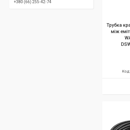
+380 (66) 255-42-74
Трубка кр
між еміт
WA
DSW