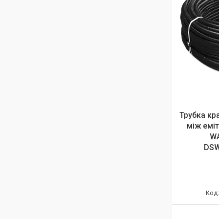
Трубка кр
між еміт
WA
DSW