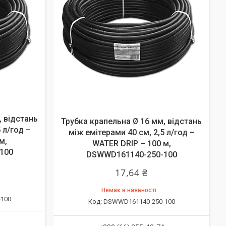
, відстань
Трубка крапельна Ø 16 мм, відстань
 л/год –
між емітерами 40 см, 2,5 л/год –
м,
WATER DRIP – 100 м,
100
DSWWD161140-250-100
17,64 ₴
Немає в наявності
100
DSWWD161140-250-100