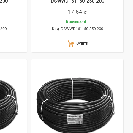
200
DSWWD161150-250-200
17,64 ₴
В наявності
200
DSWWD161150-250-200
Купити