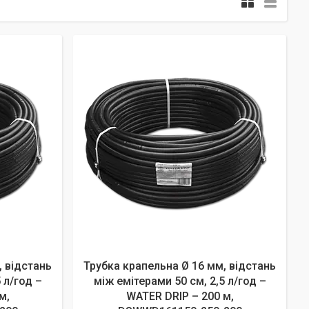
, відстань
Трубка крапельна Ø 16 мм, відстань
 л/год –
між емітерами 50 см, 2,5 л/год –
м,
WATER DRIP – 200 м,