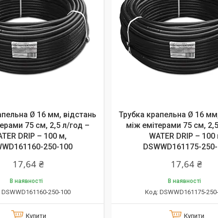
апельна Ø 16 мм, відстань
Трубка крапельна Ø 16 мм
ерами 75 см, 2,5 л/год –
між емітерами 75 см, 2,5
TER DRIP – 100 м,
WATER DRIP – 100 
WD161160-250-100
DSWWD161175-250-
17,64 ₴
17,64 ₴
В наявності
В наявності
DSWWD161160-250-100
DSWWD161175-250-
Купити
Купити