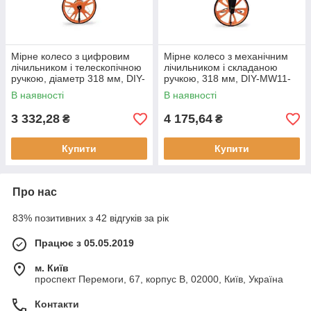
Мірне колесо з цифровим
Мірне колесо з механічним
лічильником і телескопічною
лічильником і складаною
ручкою, діаметр 318 мм, DIY-
ручкою, 318 мм, DIY-MW11-
MW10-D/CB
M/CB
В наявності
В наявності
3 332,28
4 175,64
₴
₴
Купити
Купити
Про нас
83% позитивних з 42 відгуків за рік
Працює з 05.05.2019
м. Київ
проспект Перемоги, 67, корпус В, 02000, Київ, Україна
Контакти