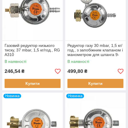
Газовий редуктор низького
Редуктор газу 30 mbar, 1,5 кг/
тиску, 37 mbar, 1,5 кг/год., RG
год., з запобіжним клапаном і
A310
манометром для шланга 9-
10 мм, RG A310IE-484-M
В наявності
В наявності
246,54
499,80
₴
₴
Купити
Купити
Новинка
Новинка