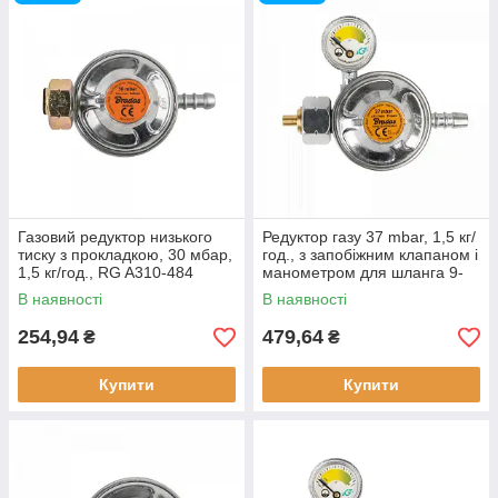
Газовий редуктор низького
Редуктор газу 37 mbar, 1,5 кг/
тиску з прокладкою, 30 мбар,
год., з запобіжним клапаном і
1,5 кг/год., RG A310-484
манометром для шланга 9-
10 мм, RG A310IE-M
В наявності
В наявності
254,94
479,64
₴
₴
Купити
Купити