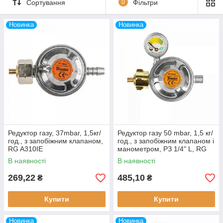
Сортування
0
Фільтри
Новинка
Новинка
Редуктор газу, 37mbar, 1,5кг/
Редуктор газу 50 mbar, 1,5 кг/
год., з запобіжним клапаном,
год., з запобіжним клапаном і
RG A310IE
манометром, РЗ 1/4" L, RG
A310IE-002-M
В наявності
В наявності
269,22
485,10
₴
₴
Купити
Купити
Новинка
Новинка