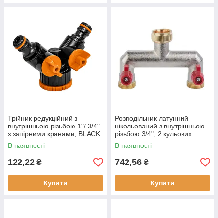
Трійник редукційний з
Розподільник латунний
внутрішньою різьбою 1"/ 3/4"
нікельований з внутрішньою
з запірними кранами, BLACK
різьбою 3/4", 2 кульових
LINE, без ярлика, ECO-
крана зовнішня різьба 3/4",
В наявності
В наявності
PWB2222L
BRASS, BR-3034
122,22
742,56
₴
₴
Купити
Купити