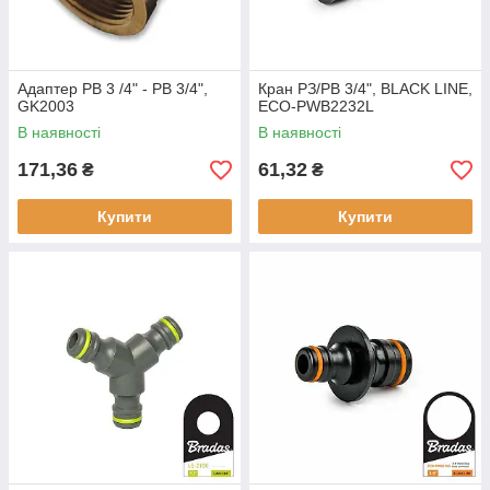
Адаптер РВ 3 /4" - РВ 3/4",
Кран РЗ/РВ 3/4", BLACK LINE,
GK2003
ECO-PWB2232L
В наявності
В наявності
171,36
61,32
₴
₴
Купити
Купити