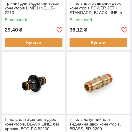
Трійник для з'єднання трьох
Ніпель для з'єднання двох
конекторів LIME LINE, LE-
конекторів POWER JET і
2210
STANDARD, BLACK LINE, з
ярликом, ECO-PWB2202
В наявності
В наявності
29,40
36,12
₴
₴
Купити
Купити
Ніпель для з'єднання двох
Ніпель латунний для
конекторів, BLACK LINE, без
з'єднання двох конекторів,
ярлика, ECO-PWB2200L
BRASS, BR-2200