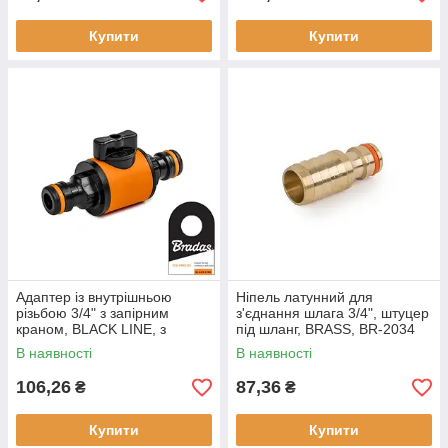
Купити
Купити
Адаптер із внутрішньою
Ніпель латунний для
різьбою 3/4" з запірним
з'єднання шлага 3/4", штуцер
краном, BLACK LINE, з
під шланг, BRASS, BR-2034
ярликом, ECO-PWB2231
В наявності
В наявності
106,26
87,36
₴
₴
Купити
Купити