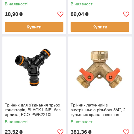
В наявності
В наявності
18,90
89,04
₴
₴
Купити
Купити
Трійник для з'єднання трьох
Трійник латунний з
конекторів, BLACK LINE, без
внутрішньою різьбою 3/4", 2
ярлика, ECO-PWB2210L
кульових крана зовнішня
різьба 3/4" BRASS, BR-2234
В наявності
В наявності
23,52
381,36
₴
₴