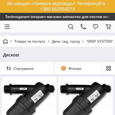
Як швидко отримати відповідь? Телефонуйте :
+380 662554274
Technogarant інтернет-магазин запчастин для систем опален
Товари та послуги
Дача, сад, город
"DRIP SYSTEM". 
Дискові
Сортування
0
Фільтри