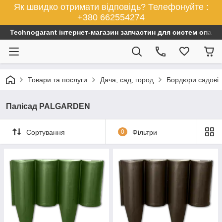
Як швидко отримати відповідь? Телефонуйте :
+380 662554274
Technogarant інтернет-магазин запчастин для систем опален
Товари та послуги
Дача, сад, город
Бордюри садові
Палісад PALGARDEN
Сортування
0
Фільтри