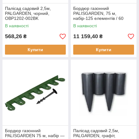
Палісад садовий 2,5м,
Бордюр газонний
PALGARDEN, чорний,
PALISGARDEN, 75 м,
OBP1202-002BK
набір-125 елементів / 60
см*38 мм+300 кілочків
В наявності
В наявності
GeoPEG, коричневий,
568,26
11 159,40
₴
₴
Купити
Купити
Бордюр газонний
Палісад садовий 2,5м,
PALISGARDEN 75 м, набір —
PALGARDEN, графіт,