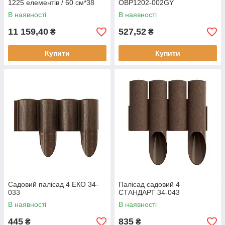
1225 елементів / 60 см*38
OBP1202-002GY
мм+300 кілочків GeoPEG,
В наявності
В наявності
зелений, OBP1201-075GR
11 159,40
527,52
₴
₴
Купити
Купити
Садовий палісад 4 ЕКО 34-
Палісад садовий 4
033
СТАНДАРТ 34-043
В наявності
В наявності
445
835
₴
₴