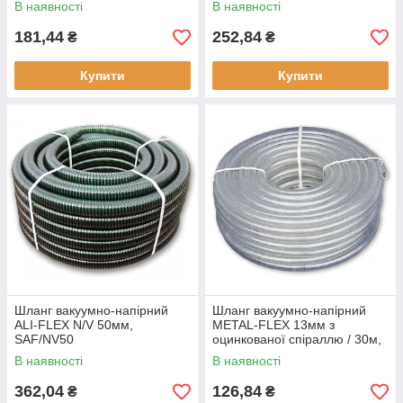
В наявності
В наявності
181,44
252,84
₴
₴
Купити
Купити
Шланг вакуумно-напірний
Шланг вакуумно-напірний
ALI-FLEX N/V 50мм,
METAL-FLEX 13мм з
SAF/NV50
оцинкованої спіраллю / 30м,
MF13
В наявності
В наявності
362,04
126,84
₴
₴