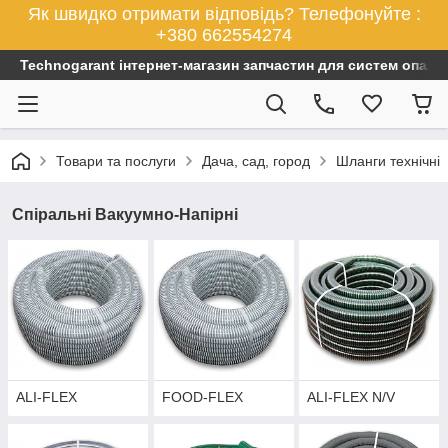
Як швидко отримати відповідь? Телефонуйте :
+380 662554274
Technogarant інтернет-магазин запчастин для систем опален
Товари та послуги
Дача, сад, город
Шланги технічні
Спіральні Вакуумно-Напірні
ALI-FLEX
FOOD-FLEX
ALI-FLEX N/V